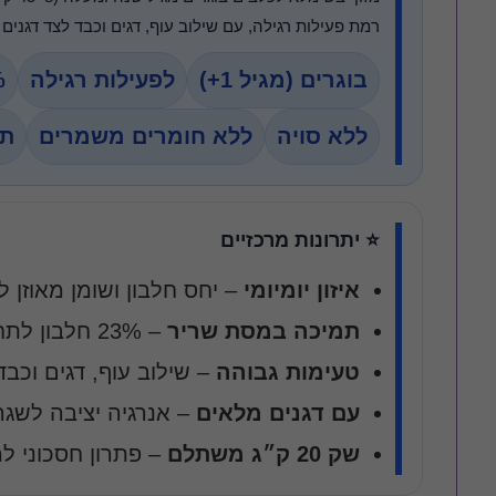
רמת פעילות רגילה, עם שילוב עוף, דגים וכבד לצד דגנים 
דמוי צמחייה לאקווריום
פוסטרים ורקעים
בוגרים (מגיל 1+)
לפעילות רגילה
3%
לאקווריום תלת מימד
ללא סויה
ללא חומרים משמרים
תו
⭐ יתרונות מרכזיים
איזון יומיומי
– יחס חלבון ושומן מאוזן 
תמיכה במסת שריר
– 23% חלבון לתחזוקת שרירים לאורך זמן
טעימות גבוהה
– שילוב עוף, דגים וכבד
עם דגנים מלאים
– אנרגיה יציבה לשגר
שק 20 ק״ג משתלם
– פתרון חסכוני ל