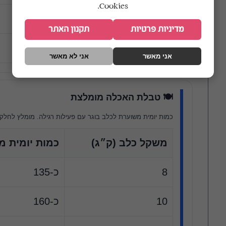
Cookies.
נתרן
0.25%
מדיניות פרטיות
תקנון האתר
אשלגן
0.45%
אני מאשר
אני לא מאשר
🍽️ טבלת האכלה מומלצת
כמות יומית משוערת לכלב בוגר עם פעילות רגילה. מומלץ לחלק ל-2 ארוחות ביום ולהשאיר מים טריים ת
משקל כלב (ק״ג)
כמות יומית מ
8
כ-135
10
כ-160