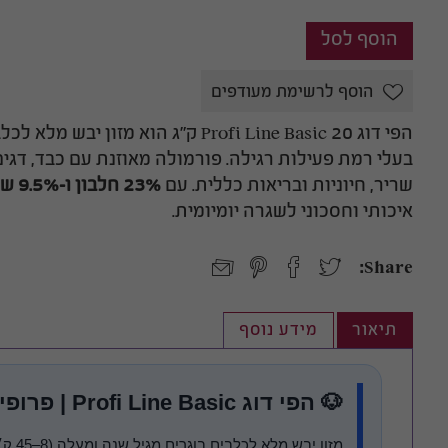
וחסרי
ובריכות דגים
פילטרים פנימיים
ים לפרעושים
ססים
ול לחתולים
וכלבים
פילטרים לבריכות נוי
ת לבעלי חיים
זהב
משאבות העלאה / גלים
ם
ברה לבעלי חיים
הוסף לרשימת מעודפים
ם
שקל
הפי דוג Profi Line Basic 20 ק״ג הוא 
בעלי רמת פעילות רגילה. פורמולה מאוזנת עם כבד, דגי
חלים
שריר, חיוניות ובריאות כללית. עם
23% חלבון ו-9.5% שומן
גופי חימום
דקורציה
איכותי וחסכוני לשגרה יומיומית.
ותאורה
לאקווריום
טי
גופי חימום לאקווריום
חצץ לאקווריום
Share:
מד חום לאקווריום
מסלעות מלאכותיות
גופי תאורה לאקווריום -
דמוי אלמוגים
תיאור
מידע נוסף
מים מתוקים, מים
עצי בונסאי טבעיים
מלוחים, צמחייה
ומלאכותיים
🐶 הפי דוג Profi Line Basic | פרופי ליין בייסיק | 20 ק״ג
מאווררי קירור לאקווריום
דמוי סלעים לאקווריום
דקורציות נוספות
מזון 