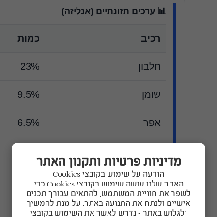
📊 ערכים תזונתיים (אנליזה)
רכיב
כמות
חלבון
23%
שומן
9.5%
אפר
6.5%
סיבים תזונתיים
3%
מדיניות פרטיות ותקנון האתר
הודעה על שימוש בקובצי Cookies
סידן
1.3%
האתר שלנו עושה שימוש בקובצי Cookies כדי
לשפר את חוויית המשתמש, להתאים עבורך תכנים
אישיים ולנתח את התנועה באתר. על מנת להמשיך
זרחן
0.95%
ולגלוש באתר – נדרש לאשר את השימוש בקובצי