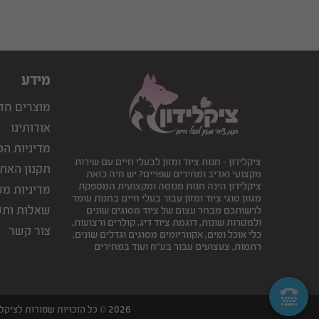
מידע
מוצרים חד
אודותינו
מדיניות הפ
ציקלידון - חנות ציוד ומזון לבעלי חיים עם שירות
תקנון האת
מקצועי ואדיב ומחירים שפויים? יש חיה כזאת
ציקלידון הינה חנות מנוסה ומקצועית המספקת
מדיניות מ
מגוון סוגי ציוד ומזון עבור בעלי חיים בחנות עומד
שאלות ותש
לרשותכם מבחר עצום של ציוד מסוגים שונים
ולמטרות שונות, דוגמת ציוד דיג, קולרים ורצועות,
צור קשר
כלי אוכל ומים, אקווריומים מסוגים וגדלים שונים,
רתמות, צעצועים עבור בע"ח ועוד במחירים
אטרקטיביים!
2026 © כל הזכויות שמורות לציקלידון נתיבות - חנות חיות | דגי נוי | זוחלים | ציוד דייג | ציוד ומזון לבעלים |