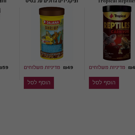
Tropical Reptile
וציקלידים גדולים על בסיס
וחצ
Carnivore
שרימפס DAJANA
REME
Shrimps
₪4
מדיניות משלוחים
₪49
מדיניות משלוחים
₪59