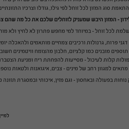
וחסרי
ובריכות דגים
פילטרים פנימיים
ים לפרעושים
ססים
ול לחתולים
וכלבים
תאמת סוג המזון לכל זוחל לפי גילו, גודלו וצרכיו התזונתיים
פילטרים לבריכות נוי
ת לבעלי חיים
זהב
משאבות העלאה / גלים
דון – המזון היבש שמעניק לזוחלים שלכם את כל מה שהם צר
ם
ברה לבעלי חיים
למת לכל זוחל – במיוחד למי מחפש פתרון לא לחיץ ולא מורכ
ם
שקל
דגני פרות, גרנולות ורכיבים צמחיים מותאמים ולהאכלה יומי
חלים
וספים מובנים כמו קלציום, חלבון מהצומח וויטמינים חשוב
גופי חימום
דקורציה
ולות קלות לעיכול – מסייעות להפחתת ריח ומניעת הצטברות
ותאורה
לאקווריום
תאים למגוון רחב של מינים – צבים, איגואנות ולטאות נוספ
טי
גופי חימום לאקווריום
חצץ לאקווריום
נוחות בפעולה ובאחסון – וגם מזין, איכותי ובמסגרת תזונה מ
מד חום לאקווריום
מסלעות מלאכותיות
גופי תאורה לאקווריום -
דמוי אלמוגים
מים מתוקים, מים
עצי בונסאי טבעיים
מלוחים, צמחייה
ומלאכותיים
למיין
מאווררי קירור לאקווריום
דמוי סלעים לאקווריום
דקורציות נוספות