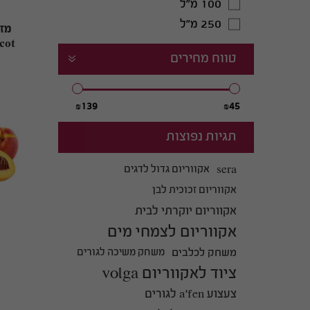
100 מ"ל
250 מ"ל
cot
טווח מחירים
קטלוג דגי נוי
139
45
למכירה
תגיות נפוצות
sera
אקווריום גדול לדגים
אקווריום זכוכית לבן
אקווריום יוקרתי לבית
אקווריום לצמחי מים
משחק לכלבים
משחק משיכה לגורים
ציוד לאקווריום volga
צעצוע a'fen לגורים