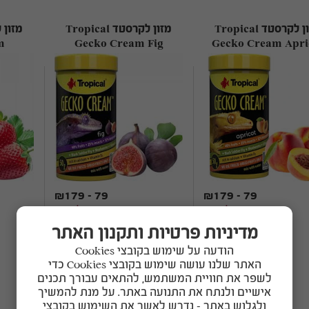
דמוי צמחייה לאקווריום
מזון לקרסטד Tropical
מזון לקרסטד Tropical
פוסטרים ורקעים
m
Gecko Cream Fig
Gecko Cream Apri
y
לאקווריום תלת מימד
₪179 - 79
₪179 - 79
מדיניות משלוחים
מדיניות משלוחים
מדיניות פרטיות ותקנון האתר
הודעה על שימוש בקובצי Cookies
האתר שלנו עושה שימוש בקובצי Cookies כדי
לשפר את חוויית המשתמש, להתאים עבורך תכנים
אישיים ולנתח את התנועה באתר. על מנת להמשיך
ולגלוש באתר – נדרש לאשר את השימוש בקובצי