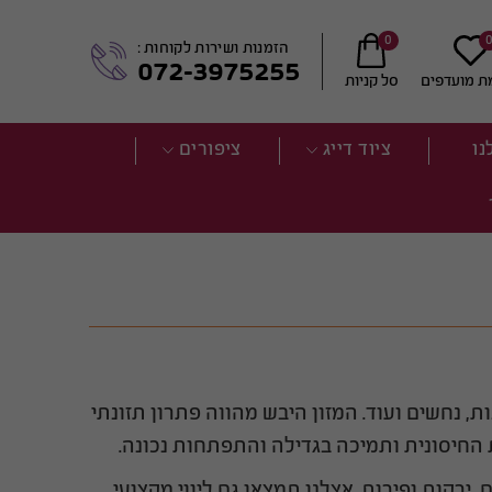
0
הזמנות ושירות לקוחות :
072-3975255
ת מועדפים
סל קניות
נו
ציוד דייג
ציפורים
ת, נחשים ועוד. המזון היבש מהווה פתרון תזונתי
ת החיסונית ותמיכה בגדילה והתפתחות נכונה.
רקות ופירות. אצלנו תמצאו גם ליווי מקצועי