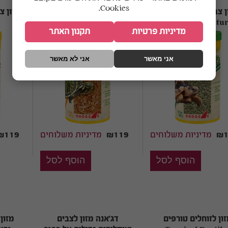
Cookies.
מזון צבים צמחוני SERA
מזון צבים SERA Raffy I
Nature
Raffy Vital Natu
מדיניות פרטיות
תקנון האתר
אני מאשר
אני לא מאשר
₪1
מדיניות משלוחים
₪119
מדיניות משלוחים
₪119
ון לזוחלים טורפים
דג'אנה מזון לצבים
מזון