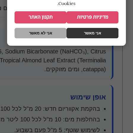
Cookies.
התאמה
אקווריומי מים 
מדיניות פרטיות
תקנון האתר
אני מאשר
אני לא מאשר
רכיבים עיקריים
B6, Sodium Bicarbonate (NaHCO₃), Citrus
, Tropical Almond Leaf Extract (Terminalia
catappa), ומים מזוקקים.
אופן שימוש
בהקמת אקווריום חדש: 20 מ"ל לכל 100 ליטר מים.
בהחלפות מים: 10 מ"ל לכל 100 ליטר מים חדשים.
לשימוש שוטף: 5 מ"ל פעם בשבוע.