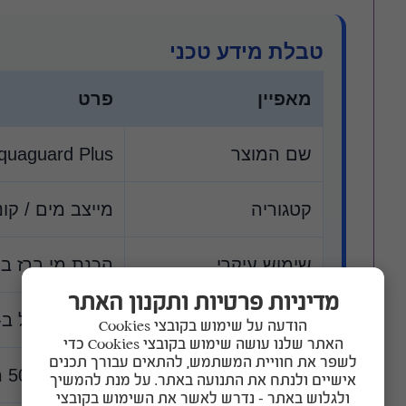
טבלת מידע טכני
מאפיין
פרט
שם המוצר
quaguard Plus
קטגוריה
מייצב מים / קונ
שימוש עיקרי
הכנת מי ברז בטו
מדיניות פרטיות ותקנון האתר
ריכוז
1 מ"ל מטפל ב-10 ליטר מים
הודעה על שימוש בקובצי Cookies
האתר שלנו עושה שימוש בקובצי Cookies כדי
לשפר את חוויית המשתמש, להתאים עבורך תכנים
גדלים זמינים
120 מ"ל, 500 מ"ל
אישיים ולנתח את התנועה באתר. על מנת להמשיך
ולגלוש באתר – נדרש לאשר את השימוש בקובצי