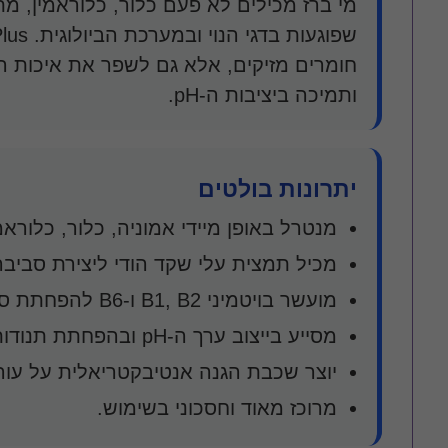
מי ברז מכילים לא פעם כלור, כלוראמין, מ
חומרים מזיקים, אלא גם לשפר את איכות המי
ותמיכה ביציבות ה-pH.
יתרונות בולטים
מנטרל באופן מיידי אמוניה, כלור, כלוראמ
מכיל תמצית עלי שקד הודי ליצירת סביבה
מועשר בויטמיני B1, B2 ו-B6 להפחתת סטרס ולחיזוק חיסוני.
מסייע בייצוב ערך ה-pH ובהפחתת תנודות לאחר החלפות מים.
יוצר שכבת הגנה אנטיבקטריאלית על עור ו
מרוכז מאוד וחסכוני בשימוש.