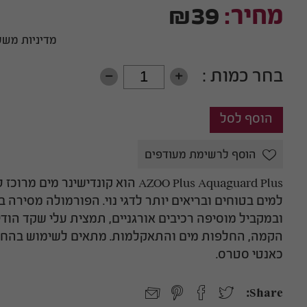
וחסרי
ובריכות דגים
פילטרים פנימיים
מחיר:
₪39
ים לפרעושים
ססים
ול לחתולים
וכלבים
פילטרים לבריכות נוי
ת לבעלי חיים
מדיניות משל
זהב
משאבות העלאה / גלים
ם
ברה לבעלי חיים
בחר כמות :
ם
h
i
שקל
חלים
גופי חימום
דקורציה
הוסף לרשימת מעודפים
ותאורה
לאקווריום
טי
גופי חימום לאקווריום
חצץ לאקווריום
AZOO Plus Aquaguard Plus הוא קונדי
למים בטוחים ובריאים יותר לדגי נוי. הפורמולה מסירה ב
מד חום לאקווריום
מסלעות מלאכותיות
גופי תאורה לאקווריום -
דמוי אלמוגים
הקמה, החלפות מים והתאקלמות. מתאים לשימוש בהחל
מים מתוקים, מים
עצי בונסאי טבעיים
כאנטי סטרס.
מלוחים, צמחייה
ומלאכותיים
מאווררי קירור לאקווריום
דמוי סלעים לאקווריום
Share:
דקורציות נוספות