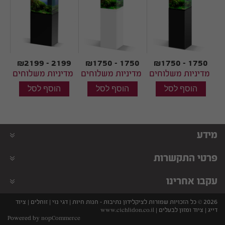
60
40
40
9
₪2199 - 2199
₪1750 - 1750
₪1750 - 1750
ם
מדיניות משלוחים
מדיניות משלוחים
מדיניות משלוחים
מד
מידע
פרטי התקשרות
עקבו אחרינו
2026 © כל הזכויות שמורות לציקלידון נתיבות - חנות חיות | דגי נוי | זוחלים | ציוד
דייג | ציוד ומזון לבעלים |
www.cichlidon.co.il
Powered by
nopCommerce