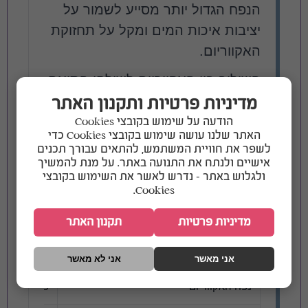
הנפח הגדול יותר מסייע לשמור על
יציבות איכות המים ומקל על תחזוקת
האקווריום.
השילוב בין האקווריום לשולחן התואם
יוצר פתרון אסתטי ומעוצב המאפשר
מדיניות פרטיות ותקנון האתר
להציב את האקווריום בצורה בטוחה
הודעה על שימוש בקובצי Cookies
האתר שלנו עושה שימוש בקובצי Cookies כדי
ויפה בכל חלל בבית.
לשפר את חוויית המשתמש, להתאים עבורך תכנים
אישיים ולנתח את התנועה באתר. על מנת להמשיך
ולגלוש באתר – נדרש לאשר את השימוש בקובצי
Cookies.
נתונים טכניים
מדיניות פרטיות
תקנון האתר
פרט
נתון
אני מאשר
אני לא מאשר
נפח האקווריום
כ-58 ליטר